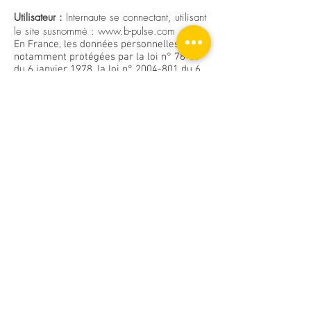
Utilisateur :
Internaute se connectant, utilisant
le site susnommé :
www.b-pulse.com
En France, les données personnelles sont
notamment protégées par la loi n° 78-87
du 6 janvier 1978, la loi n° 2004-801 du 6
août 2004, l’article L. 226-13 du Code
pénal et la Directive Européenne du 24
octobre 1995.
Sur le site
www.b-pulse.com
, le propriétaire
du site ne collecte des informations
personnelles relatives à l’utilisateur que
pour le besoin de certains services
proposés par le site
www.b-pulse.com
.
L’utilisateur fournit ces informations en
toute connaissance de cause, notamment
lorsqu’il procède par lui-même à leur
saisie. Il est alors précisé à l’utilisateur du
site
www.b-pulse.com
l’obligation ou non
de fournir ces informations.
Conformément aux dispositions des
articles 38 et suivants de la loi 78-17 du 6
janvier 1978 relative à l’informatique, aux
fichiers et aux libertés, tout utilisateur