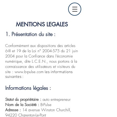
MENTIONS LEGALES
1. Présentation du site :
Conformément aux dispositions des articles
6-III et 19 de la Loi n°
2004-575
du 21 juin
2004 pour la Confiance dans l’économie
numérique, dite L.C.E.N., nous portons à la
connaissance des utilisateurs et visiteurs du
site :
www.b-pulse.com
les informations
suivantes :
Informations légales :
Statut du propriétaire :
auto entrepreneur
Nom de la Société :
B-Pulse
Adresse :
14 avenue Winston Churchill,
94220 Charenton-Le-Pont