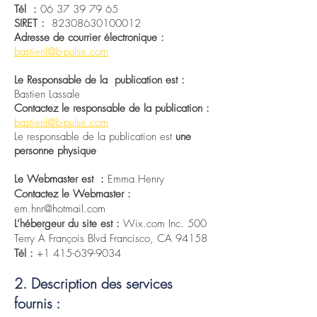
Tél :
06 37 39 79 65
SIRET :
82308630100012
Adresse de courrier électronique :
bastienl@b-pulse.com
Le Responsable de la publication est :
Bastien Lassale
Contactez le responsable de la publication :
bastienl@b-pulse.com
Le responsable de la publication est
une
personne physique
Le Webmaster est :
Emma Henry
Contactez le Webmaster :
em.hnr@hotmail.com
L’
hébergeur
du site est :
Wix.com Inc. 500
Terry A François Blvd Francisco, CA 94158
Tél :
+1 415-639-9034
2. Description des services
fournis :